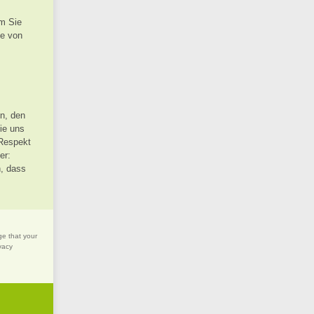
um Sie
ie von
en, den
Sie uns
 Respekt
er:
n, dass
ge that your
vacy