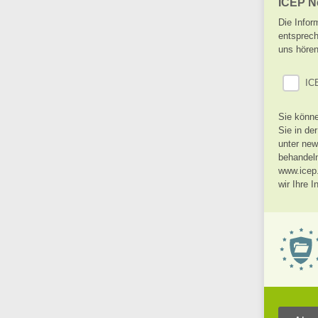
ICEP N
Die Infor
entsprech
uns höre
IC
Sie könne
Sie in de
unter new
behandeln
www.icep.
wir Ihre 