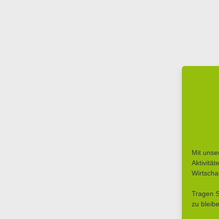
Mit unse
Aktivitä
Wirtscha
Tragen S
zu bleib