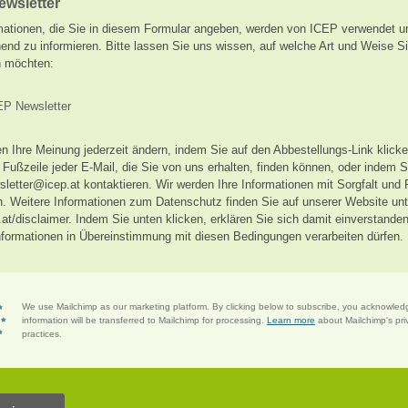
ewsletter
mationen, die Sie in diesem Formular angeben, werden von ICEP verwendet 
end zu informieren. Bitte lassen Sie uns wissen, auf welche Art und Weise S
n möchten:
EP Newsletter
n Ihre Meinung jederzeit ändern, indem Sie auf den Abbestellungs-Link klick
r Fußzeile jeder E-Mail, die Sie von uns erhalten, finden können, oder indem 
sletter@icep.at kontaktieren. Wir werden Ihre Informationen mit Sorgfalt und
. Weitere Informationen zum Datenschutz finden Sie auf unserer Website unt
at/disclaimer. Indem Sie unten klicken, erklären Sie sich damit einverstande
Informationen in Übereinstimmung mit diesen Bedingungen verarbeiten dürfen.
We use Mailchimp as our marketing platform. By clicking below to subscribe, you acknowled
information will be transferred to Mailchimp for processing.
Learn more
about Mailchimp's pri
practices.