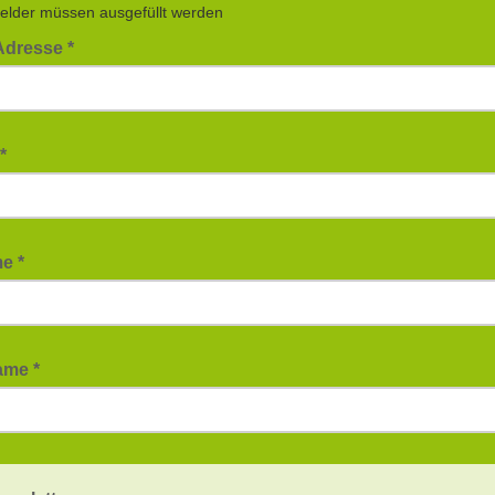
Felder müssen ausgefüllt werden
Adresse *
e*
e *
ame *