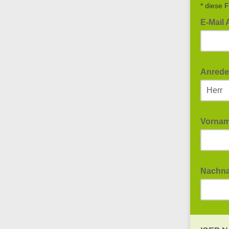
* diese 
E-Mail 
Anred
Vornam
Nachn