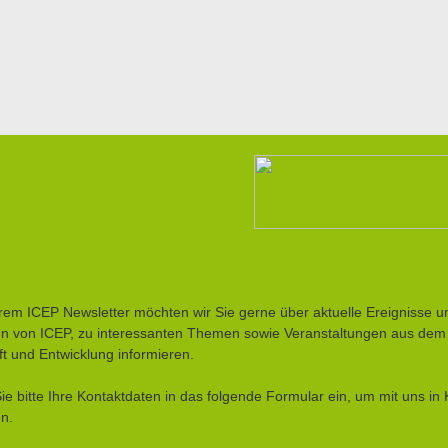
rem ICEP Newsletter möchten wir Sie gerne über aktuelle Ereignisse u
ten von ICEP, zu interessanten Themen sowie Veranstaltungen aus dem
ft und Entwicklung informieren.
ie bitte Ihre Kontaktdaten in das folgende Formular ein, um mit uns in 
en.